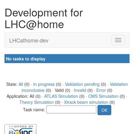
Development for
LHC@home
LHCathome-dev
No tasks to display
State:
All
(0) ·
In progress
(0) ·
Validation pending
(0) ·
Validation
inconclusive
(0) · Valid (0) ·
Invalid
(0) ·
Error
(0)
Application: All (0) ·
ATLAS Simulation
(0) ·
CMS Simulation
(0) ·
Theory Simulation
(0) ·
Xtrack beam simulation
(0)
Task name: