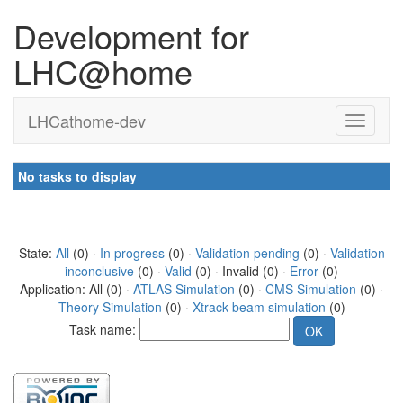
Development for
LHC@home
LHCathome-dev
No tasks to display
State:
All
(0) ·
In progress
(0) ·
Validation pending
(0) ·
Validation
inconclusive
(0) ·
Valid
(0) · Invalid (0) ·
Error
(0)
Application: All (0) ·
ATLAS Simulation
(0) ·
CMS Simulation
(0) ·
Theory Simulation
(0) ·
Xtrack beam simulation
(0)
Task name: