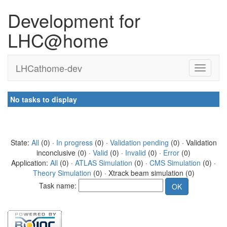
Development for
LHC@home
LHCathome-dev
No tasks to display
State:
All
(0) ·
In progress
(0) ·
Validation pending
(0) · Validation
inconclusive (0) ·
Valid
(0) ·
Invalid
(0) ·
Error
(0)
Application:
All
(0) ·
ATLAS Simulation
(0) ·
CMS Simulation
(0) ·
Theory Simulation
(0) · Xtrack beam simulation (0)
Task name: