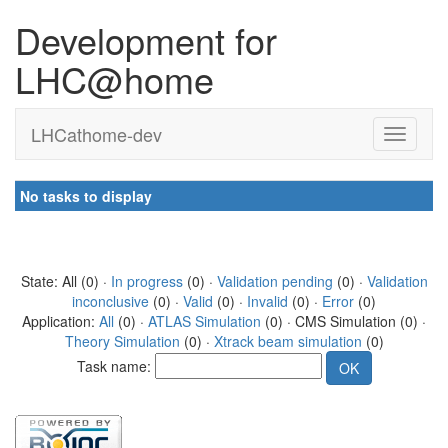
Development for
LHC@home
LHCathome-dev
No tasks to display
State: All (0) ·
In progress
(0) ·
Validation pending
(0) ·
Validation
inconclusive
(0) ·
Valid
(0) ·
Invalid
(0) ·
Error
(0)
Application:
All
(0) ·
ATLAS Simulation
(0) · CMS Simulation (0) ·
Theory Simulation
(0) ·
Xtrack beam simulation
(0)
Task name: