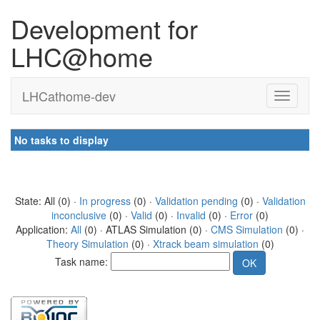
Development for
LHC@home
LHCathome-dev
No tasks to display
State: All (0) ·
In progress
(0) ·
Validation pending
(0) ·
Validation
inconclusive
(0) ·
Valid
(0) ·
Invalid
(0) ·
Error
(0)
Application:
All
(0) · ATLAS Simulation (0) ·
CMS Simulation
(0) ·
Theory Simulation
(0) ·
Xtrack beam simulation
(0)
Task name: