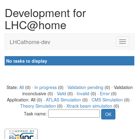
Development for
LHC@home
LHCathome-dev
No tasks to display
State:
All
(0) ·
In progress
(0) ·
Validation pending
(0) · Validation
inconclusive (0) ·
Valid
(0) ·
Invalid
(0) ·
Error
(0)
Application: All (0) ·
ATLAS Simulation
(0) ·
CMS Simulation
(0) ·
Theory Simulation
(0) ·
Xtrack beam simulation
(0)
Task name: