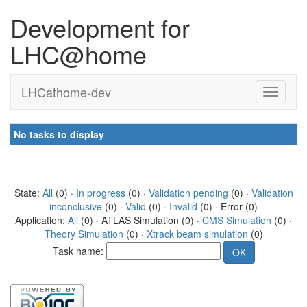
Development for
LHC@home
LHCathome-dev
No tasks to display
State:
All
(0) ·
In progress
(0) ·
Validation pending
(0) ·
Validation
inconclusive
(0) ·
Valid
(0) ·
Invalid
(0) · Error (0)
Application:
All
(0) · ATLAS Simulation (0) ·
CMS Simulation
(0) ·
Theory Simulation
(0) ·
Xtrack beam simulation
(0)
Task name: