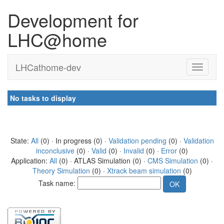
Development for
LHC@home
LHCathome-dev
No tasks to display
State:
All
(0) · In progress (0) ·
Validation pending
(0) ·
Validation
inconclusive
(0) ·
Valid
(0) ·
Invalid
(0) ·
Error
(0)
Application:
All
(0) · ATLAS Simulation (0) ·
CMS Simulation
(0) ·
Theory Simulation
(0) ·
Xtrack beam simulation
(0)
Task name: