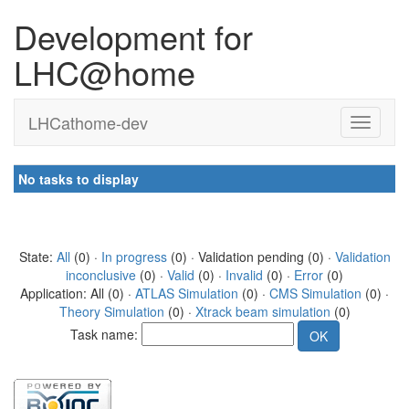
Development for
LHC@home
LHCathome-dev
No tasks to display
State:
All
(0) ·
In progress
(0) · Validation pending (0) ·
Validation
inconclusive
(0) ·
Valid
(0) ·
Invalid
(0) ·
Error
(0)
Application: All (0) ·
ATLAS Simulation
(0) ·
CMS Simulation
(0) ·
Theory Simulation
(0) ·
Xtrack beam simulation
(0)
Task name: