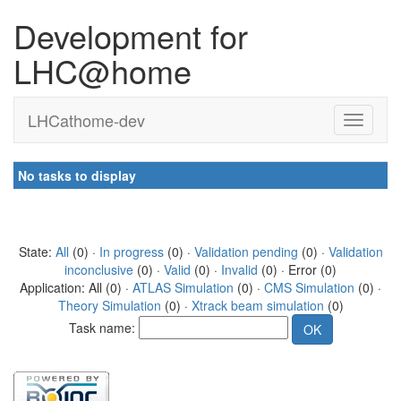
Development for
LHC@home
LHCathome-dev
No tasks to display
State:
All
(0) ·
In progress
(0) ·
Validation pending
(0) ·
Validation
inconclusive
(0) ·
Valid
(0) ·
Invalid
(0) · Error (0)
Application: All (0) ·
ATLAS Simulation
(0) ·
CMS Simulation
(0) ·
Theory Simulation
(0) ·
Xtrack beam simulation
(0)
Task name: