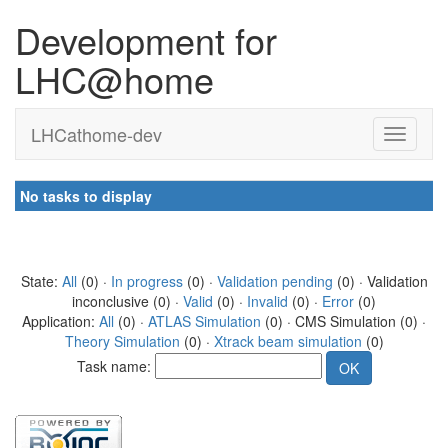
Development for
LHC@home
LHCathome-dev
No tasks to display
State:
All
(0) ·
In progress
(0) ·
Validation pending
(0) · Validation
inconclusive (0) ·
Valid
(0) ·
Invalid
(0) ·
Error
(0)
Application:
All
(0) ·
ATLAS Simulation
(0) · CMS Simulation (0) ·
Theory Simulation
(0) ·
Xtrack beam simulation
(0)
Task name: