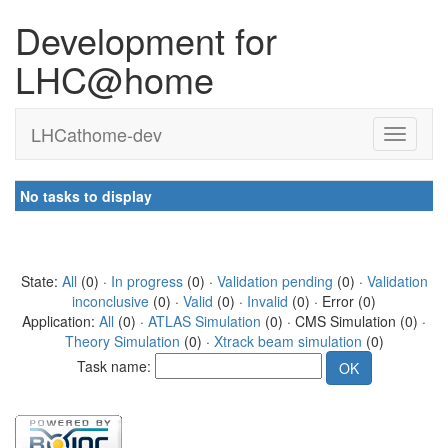
Development for
LHC@home
LHCathome-dev
No tasks to display
State:
All
(0) ·
In progress
(0) ·
Validation pending
(0) ·
Validation
inconclusive
(0) ·
Valid
(0) ·
Invalid
(0) · Error (0)
Application:
All
(0) ·
ATLAS Simulation
(0) · CMS Simulation (0) ·
Theory Simulation
(0) ·
Xtrack beam simulation
(0)
Task name: