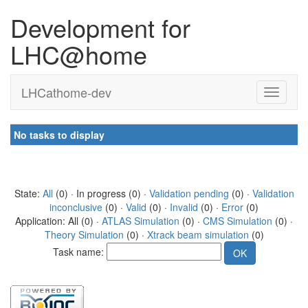
Development for
LHC@home
LHCathome-dev
No tasks to display
State:
All
(0) · In progress (0) ·
Validation pending
(0) ·
Validation
inconclusive
(0) ·
Valid
(0) ·
Invalid
(0) ·
Error
(0)
Application: All (0) ·
ATLAS Simulation
(0) ·
CMS Simulation
(0) ·
Theory Simulation
(0) ·
Xtrack beam simulation
(0)
Task name: