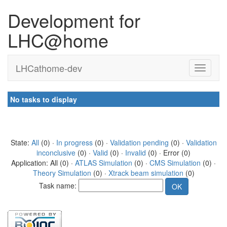
Development for
LHC@home
LHCathome-dev
No tasks to display
State:
All
(0) ·
In progress
(0) ·
Validation pending
(0) ·
Validation
inconclusive
(0) ·
Valid
(0) ·
Invalid
(0) · Error (0)
Application: All (0) ·
ATLAS Simulation
(0) ·
CMS Simulation
(0) ·
Theory Simulation
(0) ·
Xtrack beam simulation
(0)
Task name: