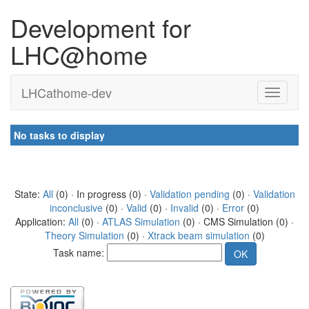
Development for
LHC@home
LHCathome-dev
No tasks to display
State:
All
(0) · In progress (0) ·
Validation pending
(0) ·
Validation
inconclusive
(0) ·
Valid
(0) ·
Invalid
(0) ·
Error
(0)
Application:
All
(0) ·
ATLAS Simulation
(0) · CMS Simulation (0) ·
Theory Simulation
(0) ·
Xtrack beam simulation
(0)
Task name: