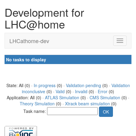
Development for
LHC@home
LHCathome-dev
No tasks to display
State: All (0) ·
In progress
(0) ·
Validation pending
(0) ·
Validation
inconclusive
(0) ·
Valid
(0) ·
Invalid
(0) ·
Error
(0)
Application: All (0) ·
ATLAS Simulation
(0) ·
CMS Simulation
(0) ·
Theory Simulation
(0) ·
Xtrack beam simulation
(0)
Task name: