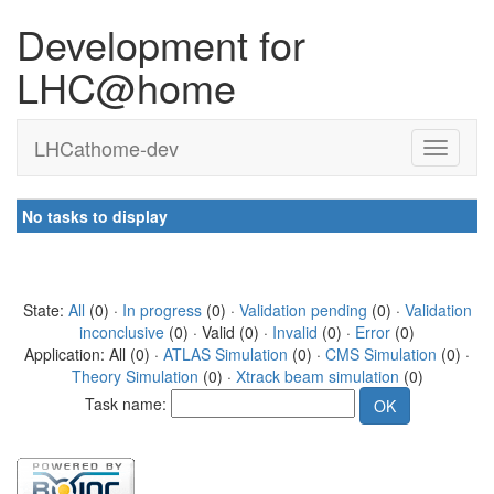
Development for
LHC@home
LHCathome-dev
No tasks to display
State:
All
(0) ·
In progress
(0) ·
Validation pending
(0) ·
Validation
inconclusive
(0) · Valid (0) ·
Invalid
(0) ·
Error
(0)
Application: All (0) ·
ATLAS Simulation
(0) ·
CMS Simulation
(0) ·
Theory Simulation
(0) ·
Xtrack beam simulation
(0)
Task name: