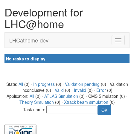
Development for
LHC@home
LHCathome-dev
No tasks to display
State:
All
(0) ·
In progress
(0) ·
Validation pending
(0) · Validation
inconclusive (0) ·
Valid
(0) ·
Invalid
(0) ·
Error
(0)
Application:
All
(0) ·
ATLAS Simulation
(0) · CMS Simulation (0) ·
Theory Simulation
(0) ·
Xtrack beam simulation
(0)
Task name: