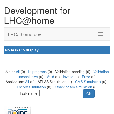
Development for
LHC@home
LHCathome-dev
No tasks to display
State:
All
(0) ·
In progress
(0) · Validation pending (0) ·
Validation
inconclusive
(0) ·
Valid
(0) ·
Invalid
(0) ·
Error
(0)
Application:
All
(0) · ATLAS Simulation (0) ·
CMS Simulation
(0) ·
Theory Simulation
(0) ·
Xtrack beam simulation
(0)
Task name: