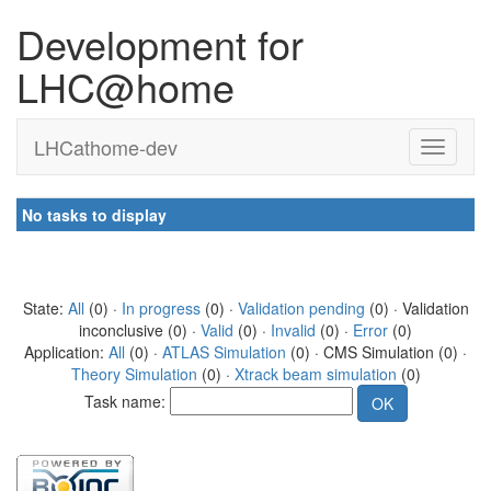
Development for
LHC@home
LHCathome-dev
No tasks to display
State:
All
(0) ·
In progress
(0) ·
Validation pending
(0) · Validation
inconclusive (0) ·
Valid
(0) ·
Invalid
(0) ·
Error
(0)
Application:
All
(0) ·
ATLAS Simulation
(0) · CMS Simulation (0) ·
Theory Simulation
(0) ·
Xtrack beam simulation
(0)
Task name: