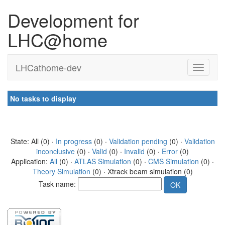
Development for
LHC@home
LHCathome-dev
No tasks to display
State: All (0) ·
In progress
(0) ·
Validation pending
(0) ·
Validation
inconclusive
(0) ·
Valid
(0) ·
Invalid
(0) ·
Error
(0)
Application:
All
(0) ·
ATLAS Simulation
(0) ·
CMS Simulation
(0) ·
Theory Simulation
(0) · Xtrack beam simulation (0)
Task name: