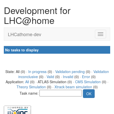
Development for
LHC@home
LHCathome-dev
No tasks to display
State: All (0) ·
In progress
(0) ·
Validation pending
(0) ·
Validation
inconclusive
(0) ·
Valid
(0) ·
Invalid
(0) ·
Error
(0)
Application:
All
(0) · ATLAS Simulation (0) ·
CMS Simulation
(0) ·
Theory Simulation
(0) ·
Xtrack beam simulation
(0)
Task name: