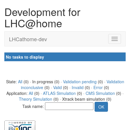
Development for
LHC@home
LHCathome-dev
No tasks to display
State:
All
(0) · In progress (0) ·
Validation pending
(0) ·
Validation
inconclusive
(0) ·
Valid
(0) ·
Invalid
(0) ·
Error
(0)
Application:
All
(0) ·
ATLAS Simulation
(0) ·
CMS Simulation
(0) ·
Theory Simulation
(0) · Xtrack beam simulation (0)
Task name: