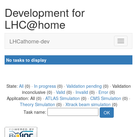
Development for
LHC@home
LHCathome-dev
No tasks to display
State:
All
(0) ·
In progress
(0) ·
Validation pending
(0) · Validation
inconclusive (0) ·
Valid
(0) ·
Invalid
(0) ·
Error
(0)
Application: All (0) ·
ATLAS Simulation
(0) ·
CMS Simulation
(0) ·
Theory Simulation
(0) ·
Xtrack beam simulation
(0)
Task name: