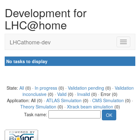
Development for
LHC@home
LHCathome-dev
No tasks to display
State:
All
(0) ·
In progress
(0) ·
Validation pending
(0) ·
Validation
inconclusive
(0) ·
Valid
(0) ·
Invalid
(0) · Error (0)
Application: All (0) ·
ATLAS Simulation
(0) ·
CMS Simulation
(0) ·
Theory Simulation
(0) ·
Xtrack beam simulation
(0)
Task name: