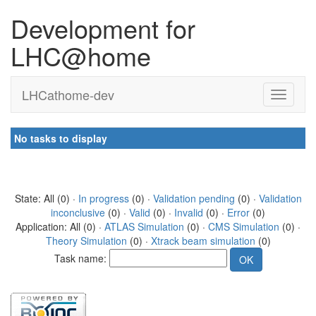
Development for
LHC@home
LHCathome-dev
No tasks to display
State: All (0) ·
In progress
(0) ·
Validation pending
(0) ·
Validation
inconclusive
(0) ·
Valid
(0) ·
Invalid
(0) ·
Error
(0)
Application: All (0) ·
ATLAS Simulation
(0) ·
CMS Simulation
(0) ·
Theory Simulation
(0) ·
Xtrack beam simulation
(0)
Task name: