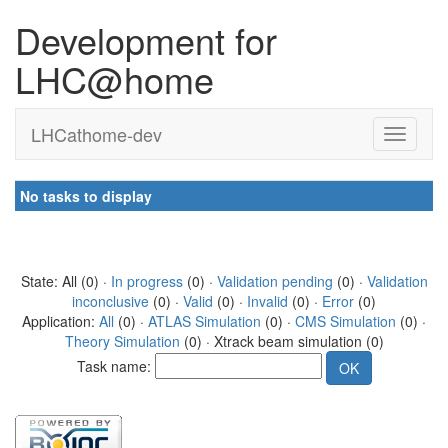
Development for
LHC@home
LHCathome-dev
No tasks to display
State: All (0) ·
In progress
(0) ·
Validation pending
(0) ·
Validation
inconclusive
(0) ·
Valid
(0) ·
Invalid
(0) ·
Error
(0)
Application:
All
(0) ·
ATLAS Simulation
(0) ·
CMS Simulation
(0) ·
Theory Simulation
(0) · Xtrack beam simulation (0)
Task name: