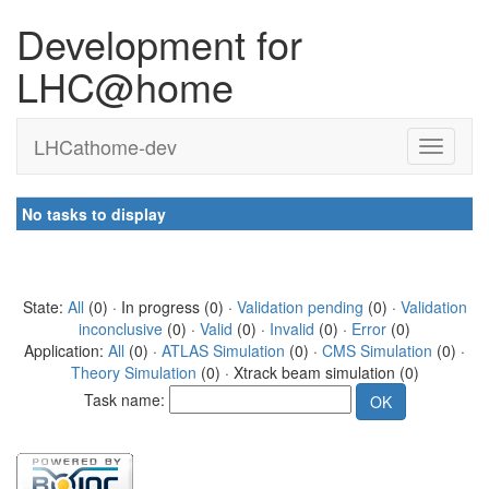
Development for
LHC@home
LHCathome-dev
No tasks to display
State:
All
(0) · In progress (0) ·
Validation pending
(0) ·
Validation
inconclusive
(0) ·
Valid
(0) ·
Invalid
(0) ·
Error
(0)
Application:
All
(0) ·
ATLAS Simulation
(0) ·
CMS Simulation
(0) ·
Theory Simulation
(0) · Xtrack beam simulation (0)
Task name: