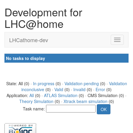
Development for
LHC@home
LHCathome-dev
No tasks to display
State: All (0) ·
In progress
(0) ·
Validation pending
(0) ·
Validation
inconclusive
(0) ·
Valid
(0) ·
Invalid
(0) ·
Error
(0)
Application:
All
(0) ·
ATLAS Simulation
(0) · CMS Simulation (0) ·
Theory Simulation
(0) ·
Xtrack beam simulation
(0)
Task name: