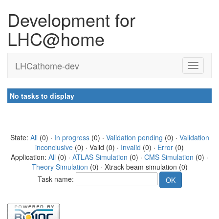
Development for
LHC@home
LHCathome-dev
No tasks to display
State:
All
(0) ·
In progress
(0) ·
Validation pending
(0) ·
Validation
inconclusive
(0) · Valid (0) ·
Invalid
(0) ·
Error
(0)
Application:
All
(0) ·
ATLAS Simulation
(0) ·
CMS Simulation
(0) ·
Theory Simulation
(0) · Xtrack beam simulation (0)
Task name: