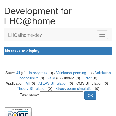
Development for
LHC@home
LHCathome-dev
No tasks to display
State:
All
(0) ·
In progress
(0) ·
Validation pending
(0) ·
Validation
inconclusive
(0) ·
Valid
(0) · Invalid (0) ·
Error
(0)
Application:
All
(0) ·
ATLAS Simulation
(0) · CMS Simulation (0) ·
Theory Simulation
(0) ·
Xtrack beam simulation
(0)
Task name: