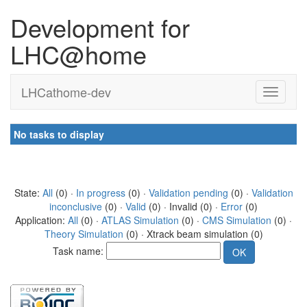
Development for
LHC@home
LHCathome-dev
No tasks to display
State:
All
(0) ·
In progress
(0) ·
Validation pending
(0) ·
Validation
inconclusive
(0) ·
Valid
(0) · Invalid (0) ·
Error
(0)
Application:
All
(0) ·
ATLAS Simulation
(0) ·
CMS Simulation
(0) ·
Theory Simulation
(0) · Xtrack beam simulation (0)
Task name: