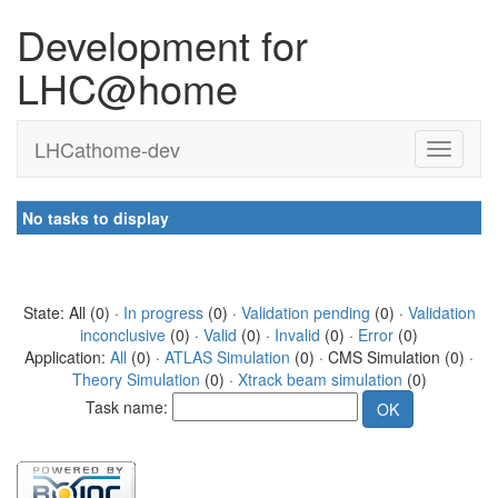
Development for
LHC@home
LHCathome-dev
No tasks to display
State: All (0) ·
In progress
(0) ·
Validation pending
(0) ·
Validation
inconclusive
(0) ·
Valid
(0) ·
Invalid
(0) ·
Error
(0)
Application:
All
(0) ·
ATLAS Simulation
(0) · CMS Simulation (0) ·
Theory Simulation
(0) ·
Xtrack beam simulation
(0)
Task name: