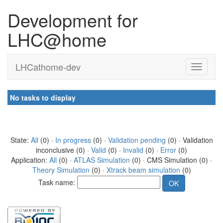
Development for
LHC@home
LHCathome-dev
No tasks to display
State:
All
(0) ·
In progress
(0) ·
Validation pending
(0) · Validation
inconclusive (0) ·
Valid
(0) ·
Invalid
(0) ·
Error
(0)
Application:
All
(0) ·
ATLAS Simulation
(0) · CMS Simulation (0) ·
Theory Simulation
(0) ·
Xtrack beam simulation
(0)
Task name: