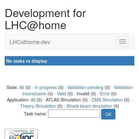
Development for
LHC@home
LHCathome-dev
No tasks to display
State:
All
(0) ·
In progress
(0) ·
Validation pending
(0) ·
Validation
inconclusive
(0) ·
Valid
(0) · Invalid (0) ·
Error
(0)
Application:
All
(0) · ATLAS Simulation (0) ·
CMS Simulation
(0) ·
Theory Simulation
(0) ·
Xtrack beam simulation
(0)
Task name: