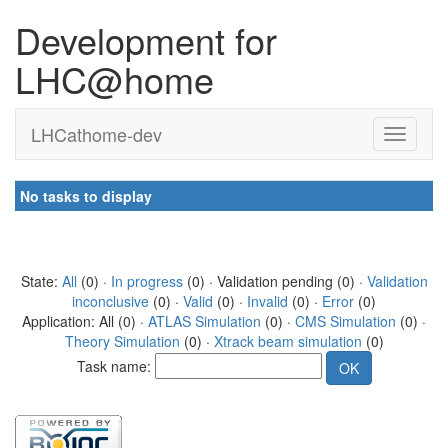
Development for
LHC@home
LHCathome-dev
No tasks to display
State:
All
(0) ·
In progress
(0) · Validation pending (0) ·
Validation
inconclusive
(0) ·
Valid
(0) ·
Invalid
(0) ·
Error
(0)
Application: All (0) ·
ATLAS Simulation
(0) ·
CMS Simulation
(0) ·
Theory Simulation
(0) ·
Xtrack beam simulation
(0)
Task name: