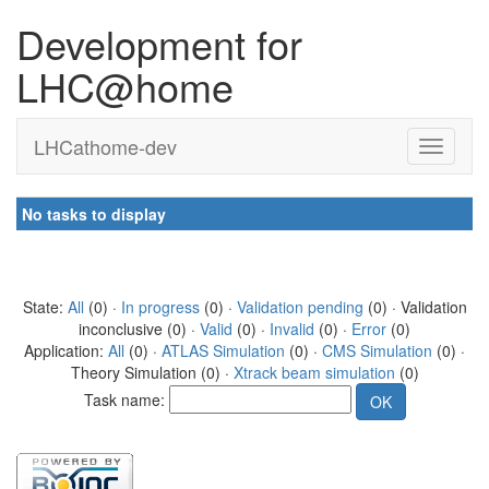
Development for
LHC@home
LHCathome-dev
No tasks to display
State:
All
(0) ·
In progress
(0) ·
Validation pending
(0) · Validation
inconclusive (0) ·
Valid
(0) ·
Invalid
(0) ·
Error
(0)
Application:
All
(0) ·
ATLAS Simulation
(0) ·
CMS Simulation
(0) ·
Theory Simulation (0) ·
Xtrack beam simulation
(0)
Task name: