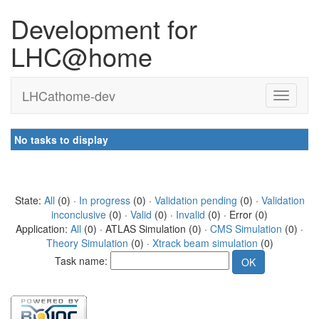
Development for
LHC@home
LHCathome-dev
No tasks to display
State:
All
(0) ·
In progress
(0) ·
Validation pending
(0) ·
Validation
inconclusive
(0) ·
Valid
(0) ·
Invalid
(0) · Error (0)
Application:
All
(0) · ATLAS Simulation (0) ·
CMS Simulation
(0) ·
Theory Simulation
(0) ·
Xtrack beam simulation
(0)
Task name: