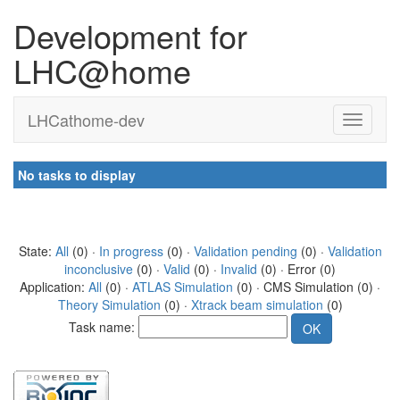
Development for
LHC@home
LHCathome-dev
No tasks to display
State:
All
(0) ·
In progress
(0) ·
Validation pending
(0) ·
Validation
inconclusive
(0) ·
Valid
(0) ·
Invalid
(0) · Error (0)
Application:
All
(0) ·
ATLAS Simulation
(0) · CMS Simulation (0) ·
Theory Simulation
(0) ·
Xtrack beam simulation
(0)
Task name: