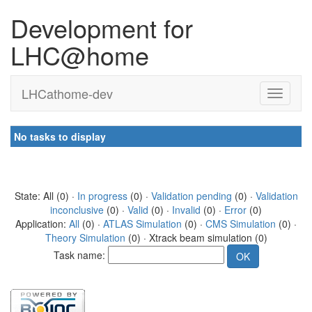
Development for
LHC@home
LHCathome-dev
No tasks to display
State: All (0) ·
In progress
(0) ·
Validation pending
(0) ·
Validation
inconclusive
(0) ·
Valid
(0) ·
Invalid
(0) ·
Error
(0)
Application:
All
(0) ·
ATLAS Simulation
(0) ·
CMS Simulation
(0) ·
Theory Simulation
(0) · Xtrack beam simulation (0)
Task name: