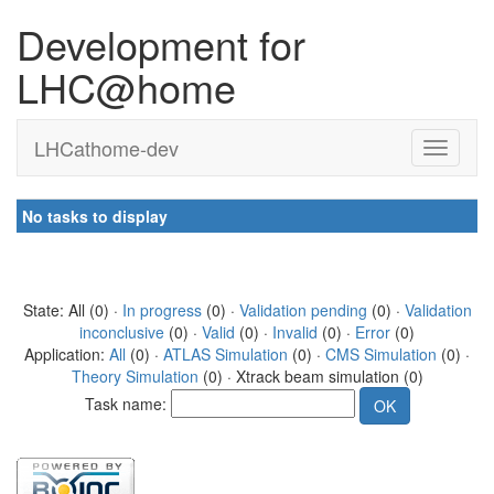
Development for
LHC@home
LHCathome-dev
No tasks to display
State: All (0) ·
In progress
(0) ·
Validation pending
(0) ·
Validation
inconclusive
(0) ·
Valid
(0) ·
Invalid
(0) ·
Error
(0)
Application:
All
(0) ·
ATLAS Simulation
(0) ·
CMS Simulation
(0) ·
Theory Simulation
(0) · Xtrack beam simulation (0)
Task name: