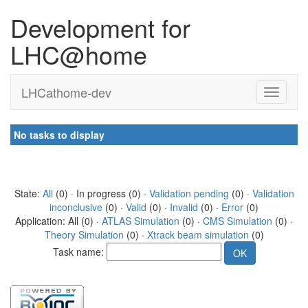
Development for
LHC@home
LHCathome-dev
No tasks to display
State:
All
(0) · In progress (0) ·
Validation pending
(0) ·
Validation
inconclusive
(0) ·
Valid
(0) ·
Invalid
(0) ·
Error
(0)
Application: All (0) ·
ATLAS Simulation
(0) ·
CMS Simulation
(0) ·
Theory Simulation
(0) ·
Xtrack beam simulation
(0)
Task name: