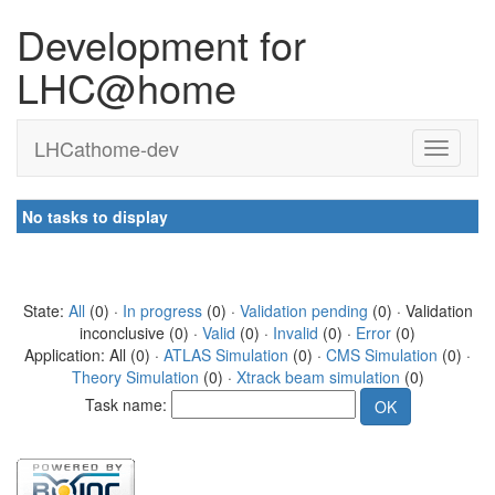
Development for
LHC@home
LHCathome-dev
No tasks to display
State:
All
(0) ·
In progress
(0) ·
Validation pending
(0) · Validation
inconclusive (0) ·
Valid
(0) ·
Invalid
(0) ·
Error
(0)
Application: All (0) ·
ATLAS Simulation
(0) ·
CMS Simulation
(0) ·
Theory Simulation
(0) ·
Xtrack beam simulation
(0)
Task name: