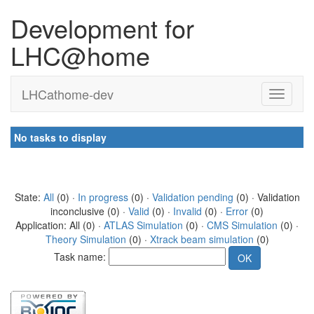
Development for
LHC@home
LHCathome-dev
No tasks to display
State:
All
(0) ·
In progress
(0) ·
Validation pending
(0) · Validation
inconclusive (0) ·
Valid
(0) ·
Invalid
(0) ·
Error
(0)
Application: All (0) ·
ATLAS Simulation
(0) ·
CMS Simulation
(0) ·
Theory Simulation
(0) ·
Xtrack beam simulation
(0)
Task name: