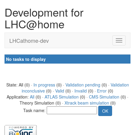
Development for
LHC@home
LHCathome-dev
No tasks to display
State: All (0) ·
In progress
(0) ·
Validation pending
(0) ·
Validation
inconclusive
(0) ·
Valid
(0) ·
Invalid
(0) ·
Error
(0)
Application:
All
(0) ·
ATLAS Simulation
(0) ·
CMS Simulation
(0) ·
Theory Simulation (0) ·
Xtrack beam simulation
(0)
Task name: