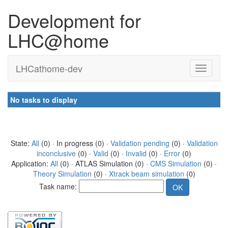
Development for
LHC@home
LHCathome-dev
No tasks to display
State:
All
(0) · In progress (0) ·
Validation pending
(0) ·
Validation
inconclusive
(0) ·
Valid
(0) ·
Invalid
(0) ·
Error
(0)
Application:
All
(0) · ATLAS Simulation (0) ·
CMS Simulation
(0) ·
Theory Simulation
(0) ·
Xtrack beam simulation
(0)
Task name: