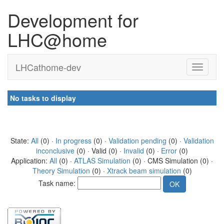
Development for
LHC@home
LHCathome-dev
No tasks to display
State:
All
(0) ·
In progress
(0) ·
Validation pending
(0) ·
Validation
inconclusive
(0) · Valid (0) ·
Invalid
(0) ·
Error
(0)
Application:
All
(0) ·
ATLAS Simulation
(0) · CMS Simulation (0) ·
Theory Simulation
(0) ·
Xtrack beam simulation
(0)
Task name: