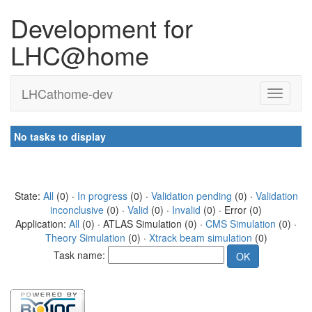
Development for
LHC@home
LHCathome-dev
No tasks to display
State:
All
(0) ·
In progress
(0) ·
Validation pending
(0) ·
Validation
inconclusive
(0) ·
Valid
(0) ·
Invalid
(0) · Error (0)
Application:
All
(0) · ATLAS Simulation (0) ·
CMS Simulation
(0) ·
Theory Simulation
(0) ·
Xtrack beam simulation
(0)
Task name: