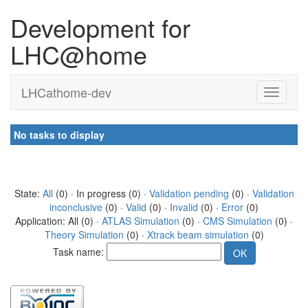
Development for
LHC@home
LHCathome-dev
No tasks to display
State:
All
(0) · In progress (0) ·
Validation pending
(0) ·
Validation
inconclusive
(0) ·
Valid
(0) ·
Invalid
(0) ·
Error
(0)
Application: All (0) ·
ATLAS Simulation
(0) ·
CMS Simulation
(0) ·
Theory Simulation
(0) ·
Xtrack beam simulation
(0)
Task name: