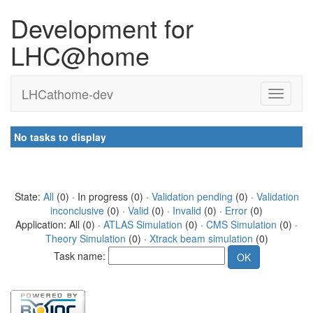
Development for
LHC@home
LHCathome-dev
No tasks to display
State:
All
(0) · In progress (0) ·
Validation pending
(0) ·
Validation
inconclusive
(0) ·
Valid
(0) ·
Invalid
(0) ·
Error
(0)
Application: All (0) ·
ATLAS Simulation
(0) ·
CMS Simulation
(0) ·
Theory Simulation
(0) ·
Xtrack beam simulation
(0)
Task name: